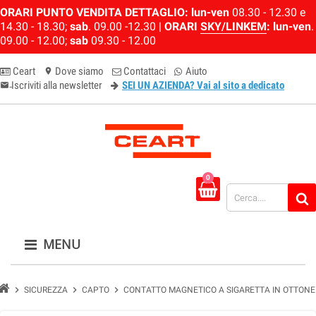
ORARI PUNTO VENDITA DETTAGLIO:
lun-ven
08.30 - 12.30 e
14.30 - 18.30;
sab
. 09.00 -12.30 |
ORARI
SKY/LINKEM
:
lun-ven
.
09.00 - 12.00;
sab
09.30 - 12.00
Ceart
Dove siamo
Contattaci
Aiuto
location_on
Iscriviti alla newsletter
SEI UN AZIENDA? Vai al sito a dedicato
email-newsletter
0
MENU
chevron_right
chevron_right
chevron_right
SICUREZZA
CAPTO
CONTATTO MAGNETICO A SIGARETTA IN OTTONE 4