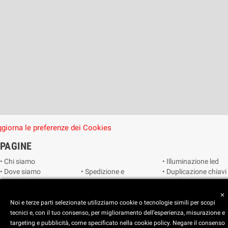
giorna le preferenze dei Cookies
PAGINE
• Chi siamo
• Illuminazione led
• Dove siamo
• Spedizione e
• Duplicazione chiavi
• Cookie Policy
consegna
• Duplicazione
• Privacy Policy
• Condizioni di
radiocomandi e
close
• Reimposta le
vendita
telecomandi
Noi e terze parti selezionate utilizziamo cookie o tecnologie simili per scopi
preferenze dei
• Catalogo
• Smart home
tecnici e, con il tuo consenso, per miglioramento dell’esperienza, misurazione e
cookie
• Video sorveglianza
targeting e pubblicità, come specificato nella cookie policy. Negare il consenso