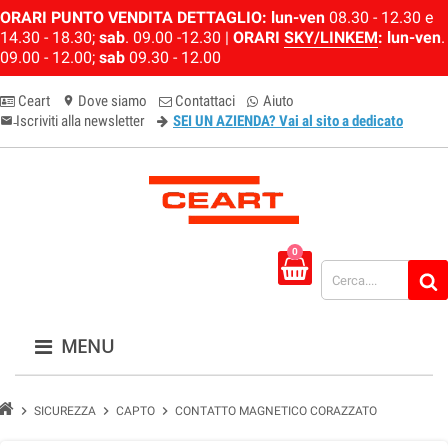
ORARI PUNTO VENDITA DETTAGLIO:
lun-ven
08.30 - 12.30 e
14.30 - 18.30;
sab
. 09.00 -12.30 |
ORARI
SKY/LINKEM
:
lun-ven
.
09.00 - 12.00;
sab
09.30 - 12.00
Ceart
Dove siamo
Contattaci
Aiuto
location_on
Iscriviti alla newsletter
SEI UN AZIENDA? Vai al sito a dedicato
email-newsletter
0
MENU
chevron_right
chevron_right
chevron_right
SICUREZZA
CAPTO
CONTATTO MAGNETICO CORAZZATO