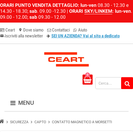
ORARI PUNTO VENDITA DETTAGLIO:
lun-ven
08.30 - 12.30 e
14.30 - 18.30;
sab
. 09.00 -12.30 |
ORARI
SKY/LINKEM
:
lun-ven
.
09.00 - 12.00;
sab
09.30 - 12.00
Ceart
Dove siamo
Contattaci
Aiuto
location_on
Iscriviti alla newsletter
SEI UN AZIENDA? Vai al sito a dedicato
email-newsletter
0
MENU
chevron_right
chevron_right
chevron_right
SICUREZZA
CAPTO
CONTATTO MAGNETICO A MORSETTI