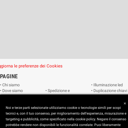
giorna le preferenze dei Cookies
PAGINE
• Chi siamo
• Illuminazione led
• Dove siamo
• Spedizione e
• Duplicazione chiavi
• Cookie Policy
consegna
• Duplicazione
• Privacy Policy
• Condizioni di
radiocomandi e
close
• Reimposta le
vendita
telecomandi
Noi e terze parti selezionate utilizziamo cookie o tecnologie simili per scopi
preferenze dei
• Catalogo
• Smart home
tecnici e, con il tuo consenso, per miglioramento dell’esperienza, misurazione e
cookie
• Video sorveglianza
targeting e pubblicità, come specificato nella cookie policy. Negare il consenso
potrebbe rendere non disponibili le funzionalità correlate. Puoi liberamente