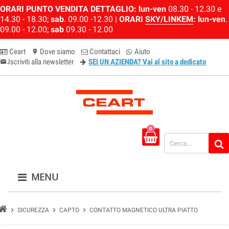
ORARI PUNTO VENDITA DETTAGLIO:
lun-ven
08.30 - 12.30 e
14.30 - 18.30;
sab
. 09.00 -12.30 |
ORARI
SKY/LINKEM
:
lun-ven
.
09.00 - 12.00;
sab
09.30 - 12.00
Ceart
Dove siamo
Contattaci
Aiuto
location_on
Iscriviti alla newsletter
SEI UN AZIENDA? Vai al sito a dedicato
email-newsletter
0
MENU
chevron_right
chevron_right
chevron_right
SICUREZZA
CAPTO
CONTATTO MAGNETICO ULTRA PIATTO