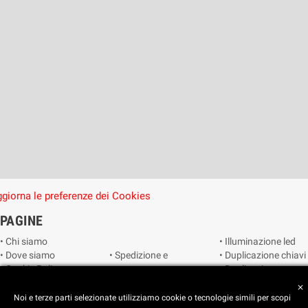
giorna le preferenze dei Cookies
PAGINE
• Chi siamo
• Illuminazione led
• Dove siamo
• Spedizione e
• Duplicazione chiavi
• Cookie Policy
consegna
• Duplicazione
• Privacy Policy
• Condizioni di
radiocomandi e
close
• Reimposta le
vendita
telecomandi
Noi e terze parti selezionate utilizziamo cookie o tecnologie simili per scopi