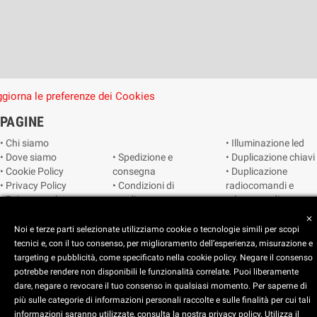
giorna le preferenze dei Cookies
PAGINE
• Chi siamo
• Illuminazione led
• Dove siamo
• Spedizione e
• Duplicazione chiavi
• Cookie Policy
consegna
• Duplicazione
• Privacy Policy
• Condizioni di
radiocomandi e
• Reimposta le
vendita
telecomandi
preferenze dei
• Catalogo
• Smart home
close
cookie
• Video sorveglianza
Noi e terze parti selezionate utilizziamo cookie o tecnologie simili per scopi
tecnici e, con il tuo consenso, per miglioramento dell’esperienza, misurazione e
targeting e pubblicità, come specificato nella cookie policy. Negare il consenso
Copyright © 2025 CEART | Negozio di elettronica Torino
potrebbe rendere non disponibili le funzionalità correlate. Puoi liberamente
dare, negare o revocare il tuo consenso in qualsiasi momento. Per saperne di
più sulle categorie di informazioni personali raccolte e sulle finalità per cui tali
x
C.E.A.R.T. Elettronica
informazioni saranno utilizzate, consulta la nostra privacy policy. Utilizza il