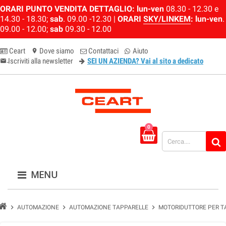
ORARI PUNTO VENDITA DETTAGLIO:
lun-ven
08.30 - 12.30 e
14.30 - 18.30;
sab
. 09.00 -12.30 |
ORARI
SKY/LINKEM
:
lun-ven
.
09.00 - 12.00;
sab
09.30 - 12.00
Ceart
Dove siamo
Contattaci
Aiuto
location_on
Iscriviti alla newsletter
SEI UN AZIENDA? Vai al sito a dedicato
email-newsletter
0
MENU
chevron_right
chevron_right
chevron_right
AUTOMAZIONE
AUTOMAZIONE TAPPARELLE
MOTORIDUTTORE PER T