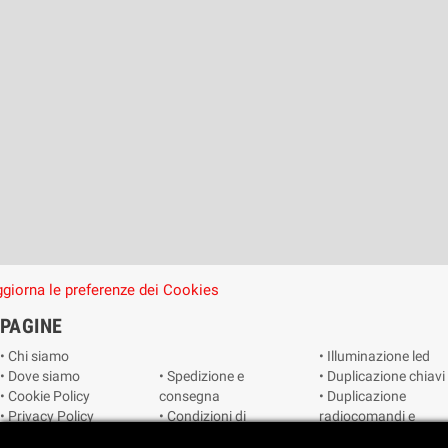
giorna le preferenze dei Cookies
PAGINE
• Chi siamo
• Illuminazione led
• Dove siamo
• Spedizione e
• Duplicazione chiavi
• Cookie Policy
consegna
• Duplicazione
• Privacy Policy
• Condizioni di
radiocomandi e
• Reimposta le
vendita
telecomandi