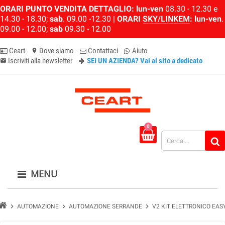
ORARI PUNTO VENDITA DETTAGLIO:
lun-ven
08.30 - 12.30 e
14.30 - 18.30;
sab
. 09.00 -12.30 |
ORARI
SKY/LINKEM
:
lun-ven
.
09.00 - 12.00;
sab
09.30 - 12.00
Ceart
Dove siamo
Contattaci
Aiuto
location_on
Iscriviti alla newsletter
SEI UN AZIENDA? Vai al sito a dedicato
email-newsletter
0
MENU
chevron_right
chevron_right
chevron_right
AUTOMAZIONE
AUTOMAZIONE SERRANDE
V2 KIT ELETTRONICO EAS