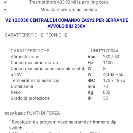
Trasmettitore 433,92 MHz a rolling code
Modulo ricevitore ad innesto
V2 12C030 CENTRALE DI COMANDO EASY2 PER SERRANDE
AVVOLGIBILI 230V
CARATTERISTICHE
TECNICHE
CARATTERISTICHE
UNIT?
12C044
Alimentazione
Vac -
230 / 50
Carico massimo motori
Hz
1100
Carico massimo accessori alimentati
W
3
a 24V
W
-20 � +60
Temperatura di esercizio
�C
170 x 185 x
Dimensioni
mm
70
Peso
Kg
800
Grado di protezione
IP
55
easy-basic
PUNTI DI FORZA
" Regolazioni e programmazione tramite trimmer e dip
switch