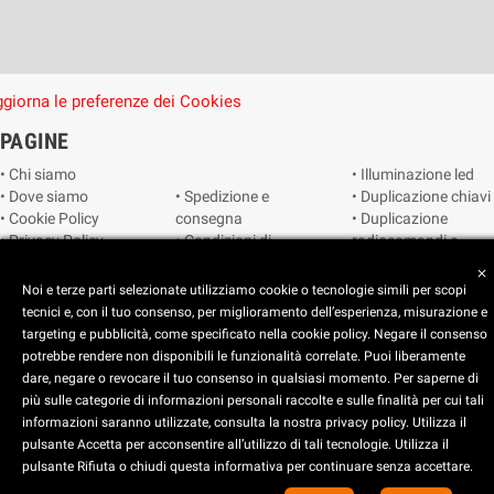
giorna le preferenze dei Cookies
PAGINE
• Chi siamo
• Illuminazione led
• Dove siamo
• Spedizione e
• Duplicazione chiavi
• Cookie Policy
consegna
• Duplicazione
• Privacy Policy
• Condizioni di
radiocomandi e
• Reimposta le
vendita
telecomandi
close
preferenze dei
• Catalogo
• Smart home
Noi e terze parti selezionate utilizziamo cookie o tecnologie simili per scopi
cookie
• Video sorveglianza
tecnici e, con il tuo consenso, per miglioramento dell’esperienza, misurazione e
targeting e pubblicità, come specificato nella cookie policy. Negare il consenso
potrebbe rendere non disponibili le funzionalità correlate. Puoi liberamente
Copyright © 2025 CEART | Negozio di elettronica Torino
dare, negare o revocare il tuo consenso in qualsiasi momento. Per saperne di
più sulle categorie di informazioni personali raccolte e sulle finalità per cui tali
x
C.E.A.R.T. Elettronica
informazioni saranno utilizzate, consulta la nostra privacy policy. Utilizza il
4.5
star
star
star
star
star_half
pulsante Accetta per acconsentire all’utilizzo di tali tecnologie. Utilizza il
pulsante Rifiuta o chiudi questa informativa per continuare senza accettare.
Basato su
914
recensioni