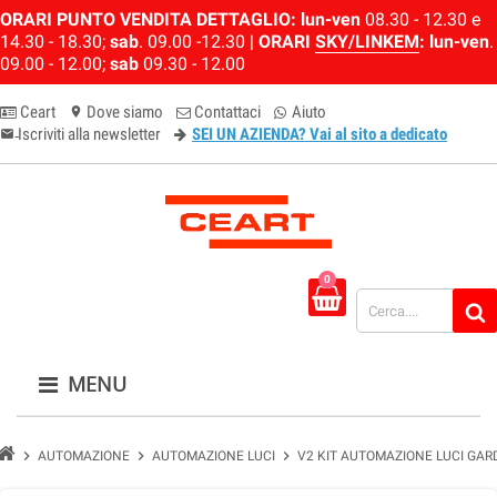
ORARI PUNTO VENDITA DETTAGLIO:
lun-ven
08.30 - 12.30 e
14.30 - 18.30;
sab
. 09.00 -12.30 |
ORARI
SKY/LINKEM
:
lun-ven
.
09.00 - 12.00;
sab
09.30 - 12.00
Ceart
Dove siamo
Contattaci
Aiuto
location_on
Iscriviti alla newsletter
SEI UN AZIENDA? Vai al sito a dedicato
email-newsletter
0
MENU
chevron_right
chevron_right
chevron_right
AUTOMAZIONE
AUTOMAZIONE LUCI
V2 KIT AUTOMAZIONE LUCI GAR