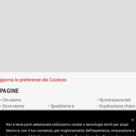
giorna le preferenze dei Cookies
PAGINE
• Chi siamo
• Illuminazione led
• Dove siamo
• Spedizione e
• Duplicazione chiavi
• Cookie Policy
consegna
• Duplicazione
• Privacy Policy
• Condizioni di
radiocomandi e
close
• Reimposta le
vendita
telecomandi
Noi e terze parti selezionate utilizziamo cookie o tecnologie simili per scopi
preferenze dei
• Catalogo
• Smart home
tecnici e, con il tuo consenso, per miglioramento dell’esperienza, misurazione e