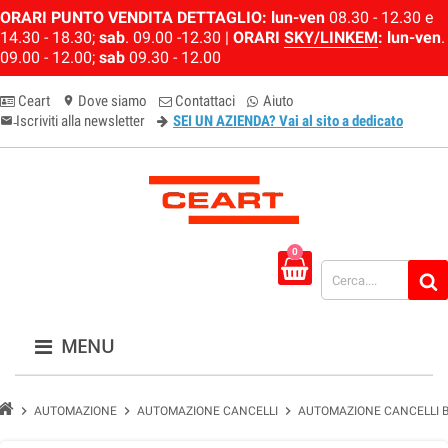
ORARI PUNTO VENDITA DETTAGLIO:
lun-ven
08.30 - 12.30 e
14.30 - 18.30;
sab
. 09.00 -12.30 |
ORARI
SKY/LINKEM
:
lun-ven
.
09.00 - 12.00;
sab
09.30 - 12.00
Ceart
Dove siamo
Contattaci
Aiuto
location_on
Iscriviti alla newsletter
SEI UN AZIENDA? Vai al sito a dedicato
email-newsletter
0
MENU
chevron_right
chevron_right
chevron_right
AUTOMAZIONE
AUTOMAZIONE CANCELLI
AUTOMAZIONE CANCELLI 