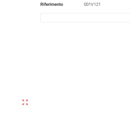
Riferimento
001V121
zoom_out_map