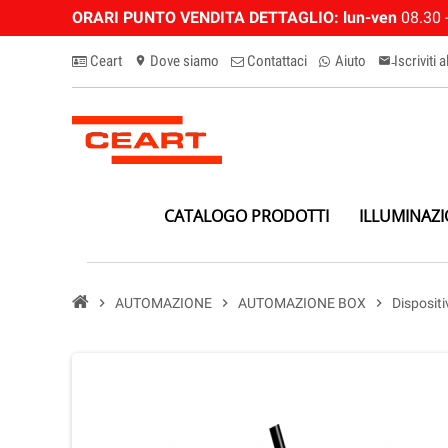
ORARI PUNTO VENDITA DETTAGLIO:
lun-ven
08.30 -
Ceart
Dove siamo
Contattaci
Aiuto
Iscriviti 
location_on
email-n
CATALOGO PRODOTTI
ILLUMINAZ
chevron_right
AUTOMAZIONE
chevron_right
AUTOMAZIONE BOX
chevron_right
Dispositi