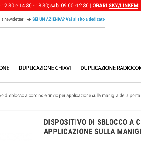
 12.30 e 14.30 - 18.30;
sab
. 09.00 -12.30 |
ORARI
SKY/LINKEM
:
alla newsletter
SEI UN AZIENDA? Vai al sito a dedicato
ewsletter
IONE
DUPLICAZIONE CHIAVI
DUPLICAZIONE RADIOCO
vo di sblocco a cordino e rinvio per applicazione sulla maniglia della porta
DISPOSITIVO DI SBLOCCO A C
APPLICAZIONE SULLA MANIG