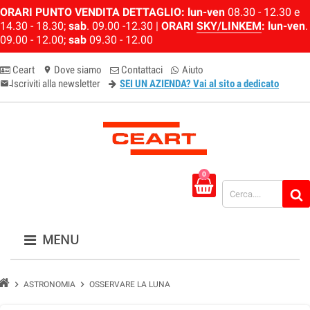
ORARI PUNTO VENDITA DETTAGLIO:
lun-ven
08.30 - 12.30 e
14.30 - 18.30;
sab
. 09.00 -12.30 |
ORARI
SKY/LINKEM
:
lun-ven
.
09.00 - 12.00;
sab
09.30 - 12.00
Ceart
Dove siamo
Contattaci
Aiuto
location_on
Iscriviti alla newsletter
SEI UN AZIENDA? Vai al sito a dedicato
email-newsletter
0
MENU
chevron_right
chevron_right
ASTRONOMIA
OSSERVARE LA LUNA