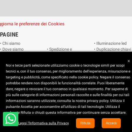
giorna le preferenze dei Cookies
PAGINE
• Chi siamo
• Illuminazione led
• Dove siamo
• Spedizione e
• Duplicazione chiavi
• Cookie Policy
consegna
• Duplicazione
• Privacy Policy
• Condizioni di
radiocomandi e
close
Noi e terze parti selezionate utilizziamo cookie o tecnologie simili per scopi
• Reimposta le
vendita
telecomandi
tecnici e, con il tuo consenso, per miglioramento dell’esperienza, misurazione e
preferenze dei
• Catalogo
• Smart home
targeting e pubblicità, come specificato nella cookie policy. Negare il consenso
cookie
• Video sorveglianza
potrebbe rendere non disponibili le funzionalità correlate. Puoi liberamente
dare, negare o revocare il tuo consenso in qualsiasi momento. Per saperne di
Copyright © 2025 CEART | Negozio di elettronica Torino
più sulle categorie di informazioni personali raccolte e sulle finalità per cui tali
x
C.E.A.R.T. Elettronica
informazioni saranno utilizzate, consulta la nostra privacy policy. Utilizza il
4.5
star
star
star
star
star_half
pulsante Accetta per acconsentire all’utilizzo di tali tecnologie. Utilizza il
pulsante Rifiuta o chiudi questa informativa per continuare senza accettare.
Basato su
914
recensioni
Leggi l’Informativa sulla Privacy
Rifiuta
Accedi