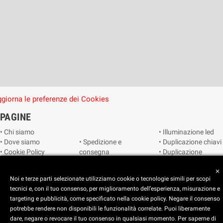
giorna le preferenze dei Cookies
PAGINE
• Chi siamo
• Illuminazione led
• Dove siamo
• Spedizione e
• Duplicazione chiavi
• Cookie Policy
consegna
• Duplicazione
• Privacy Policy
• Condizioni di
radiocomandi e
• Reimposta le
vendita
telecomandi
close
Noi e terze parti selezionate utilizziamo cookie o tecnologie simili per scopi
preferenze dei
• Catalogo
• Smart home
tecnici e, con il tuo consenso, per miglioramento dell’esperienza, misurazione e
cookie
• Video sorveglianza
targeting e pubblicità, come specificato nella cookie policy. Negare il consenso
potrebbe rendere non disponibili le funzionalità correlate. Puoi liberamente
Copyright © 2025 CEART | Negozio di elettronica Torino
dare, negare o revocare il tuo consenso in qualsiasi momento. Per saperne di