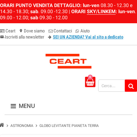
ORARI PUNTO VENDITA DETTAGLIO:
lun-ven
08.30 - 12.30 e
14.30 - 18.30;
sab
. 09.00 -12.30 |
ORARI
SKY/LINKEM
:
lun-ven
.
09.00 - 12.00;
sab
09.30 - 12.00
Ceart
Dove siamo
Contattaci
Aiuto
location_on
Iscriviti alla newsletter
SEI UN AZIENDA? Vai al sito a dedicato
email-newsletter
0
MENU
chevron_right
chevron_right
ASTRONOMIA
GLOBO LEVITANTE PIANETA TERRA