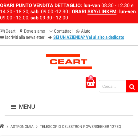
ORARI PUNTO VENDITA DETTAGLIO:
lun-ven
08.30 - 12.30 e
14.30 - 18.30;
sab
. 09.00 -12.30 |
ORARI
SKY/LINKEM
:
lun-ven
.
09.00 - 12.00;
sab
09.30 - 12.00
Ceart
Dove siamo
Contattaci
Aiuto
location_on
Iscriviti alla newsletter
SEI UN AZIENDA? Vai al sito a dedicato
email-newsletter
0
MENU
chevron_right
chevron_right
ASTRONOMIA
TELESCOPIO CELESTRON POWERSEEKER 127EQ