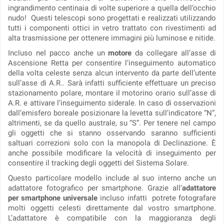
ingrandimento centinaia di volte superiore a quella dell’occhio
nudo! Questi telescopi sono progettati e realizzati utilizzando
tutti i componenti ottici in vetro trattato con rivestimenti ad
alta trasmissione per ottenere immagini più luminose e nitide.
Incluso nel pacco anche un
motore
da collegare all’asse di
Ascensione Retta per consentire l’inseguimento automatico
della volta celeste senza alcun intervento da parte dell’utente
sull’asse di A.R.. Sarà infatti sufficiente effettuare un preciso
stazionamento polare, montare il motorino orario sull’asse di
A.R. e attivare l’inseguimento siderale. In caso di osservazioni
dall’emisfero boreale posizionare la levetta sull’indicatore “N”,
altrimenti, se da quello australe, su “S”. Per tenere nel campo
gli oggetti che si stanno osservando saranno sufficienti
saltuari correzioni solo con la manopola di Declinazione. È
anche possibile modificare la velocità di inseguimento per
consentire il tracking degli oggetti del Sistema Solare.
Questo particolare modello include al suo interno anche un
adattatore fotografico per smartphone. Grazie all’
adattatore
per smartphone universale
incluso infatti potrete fotografare
molti oggetti celesti direttamente dal vostro smartphone.
L’adattatore è compatibile con la maggioranza degli