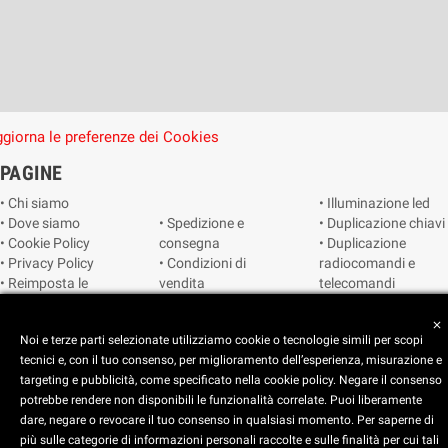
giorna le preferenze dei Cookies
PAGINE
• Chi siamo
• Illuminazione led
• Dove siamo
• Spedizione e
• Duplicazione chiavi
• Cookie Policy
consegna
• Duplicazione
• Privacy Policy
• Condizioni di
radiocomandi e
• Reimposta le
vendita
telecomandi
preferenze dei
• Catalogo
• Smart home
cookie
• Video sorveglianza
close
Noi e terze parti selezionate utilizziamo cookie o tecnologie simili per scopi
tecnici e, con il tuo consenso, per miglioramento dell’esperienza, misurazione e
Copyright © 2025 CEART | Negozio di elettronica Torino
targeting e pubblicità, come specificato nella cookie policy. Negare il consenso
potrebbe rendere non disponibili le funzionalità correlate. Puoi liberamente
dare, negare o revocare il tuo consenso in qualsiasi momento. Per saperne di
più sulle categorie di informazioni personali raccolte e sulle finalità per cui tali