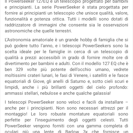
Il Powerseeker 127EQ è un telescopio progettato per bambini
e principianti. La serie PowerSeeker è stata progettata per
fornire ai principianti un telescopio che unisce qualità, valore,
funzionalità e potenza ottica. Tutti i modelli sono dotati di
raddrizzatore di immagini che consente sia le osservazioni
astronomiche che quelle terrestri.
L’Astronomia amatoriale è un grande hobby di famiglia che si
può godere tutto l’anno, e i telescopi PowerSeekers sono la
scelta ideale per le famiglie in cerca di un telescopio di
qualità a prezzi accessibili in grado di fornire molte ore di
divertimento per bambini e adulti. Con il modello 127 EQ che è
ben 329 volte più potente dell’occhio umano, vedrete
moltissimi crateri lunari, le fasi di Venere, i satelliti e le fasce
equatoriali di Giove, gli anelli di Saturno e, sotto cieli scuri e
limpidi, anche i più brillanti oggetti del cielo profondo:
ammassi stellari, nebulose e anche qualche galassia!
I telescopi PowerSeeker sono veloci e facili da installare –
anche per i principianti. Non sono necessari attrezzi per il
montaggio! Le loro robuste montature equatoriali sono
perfette per l’inseguimento degli oggetti celesti. Tutti
PowerSeeker vengono forniti con una gamma completa di
oculari più una lente di Barlow 3x che fornisce un