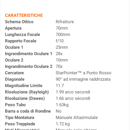
CARATTERISTICHE
Schema Ottico
Rifrattore
Apertura
70mm
Lunghezza Focale
700mm
Rapporto Focale
f/10
Oculare 1
25mm
Ingrandimento Oculare 1
28x
Oculare 2
10mm
Ingrandimento Oculare 2
70x
Cercatore
StarPointer™ a Punto Rosso
Diagonale
90° ad immagine raddrizzata
Magnitudine Limite
11.7
Risoluzione (Rayleigh)
1.99 arco secondi
Risoluzione (Dawes)
1.66 arco secondi
Peso Tubo
1.63kg
Barra a coda di Rondine
No
Tipo Montatura
Manuale Altazimutale
Peso Treppiede
1.72 kg