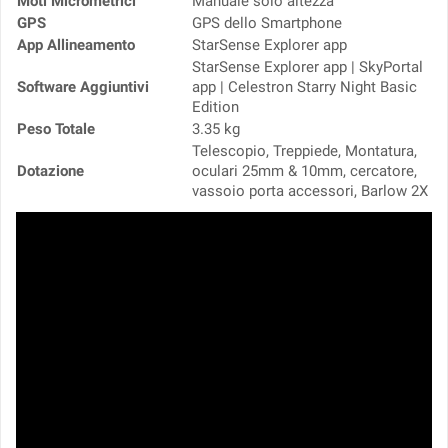
Moti Micrometrici
Manuale solo altezza
GPS
GPS dello Smartphone
App Allineamento
StarSense Explorer app
StarSense Explorer app | SkyPortal
Software Aggiuntivi
app | Celestron Starry Night Basic
Edition
Peso Totale
3.35 kg
Telescopio, Treppiede, Montatura,
Dotazione
oculari 25mm & 10mm, cercatore,
vassoio porta accessori, Barlow 2X