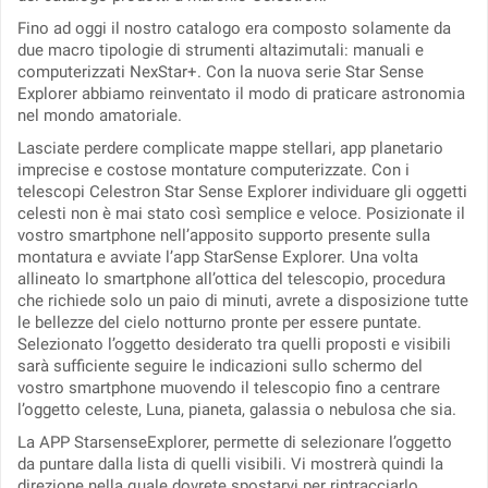
Fino ad oggi il nostro catalogo era composto solamente da
due macro tipologie di strumenti altazimutali: manuali e
computerizzati NexStar+. Con la nuova serie Star Sense
Explorer abbiamo reinventato il modo di praticare astronomia
nel mondo amatoriale.
Lasciate perdere complicate mappe stellari, app planetario
imprecise e costose montature computerizzate. Con i
telescopi Celestron Star Sense Explorer individuare gli oggetti
celesti non è mai stato così semplice e veloce. Posizionate il
vostro smartphone nell’apposito supporto presente sulla
montatura e avviate l’app StarSense Explorer. Una volta
allineato lo smartphone all’ottica del telescopio, procedura
che richiede solo un paio di minuti, avrete a disposizione tutte
le bellezze del cielo notturno pronte per essere puntate.
Selezionato l’oggetto desiderato tra quelli proposti e visibili
sarà sufficiente seguire le indicazioni sullo schermo del
vostro smartphone muovendo il telescopio fino a centrare
l’oggetto celeste, Luna, pianeta, galassia o nebulosa che sia.
La APP StarsenseExplorer, permette di selezionare l’oggetto
da puntare dalla lista di quelli visibili. Vi mostrerà quindi la
direzione nella quale dovrete spostarvi per rintracciarlo,