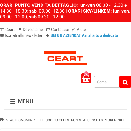
ORARI PUNTO VENDITA DETTAGLIO:
lun-ven
08.30 - 12.30 e
14.30 - 18.30;
sab
. 09.00 -12.30 |
ORARI
SKY/LINKEM
:
lun-ven
.
09.00 - 12.00;
sab
09.30 - 12.00
Ceart
Dove siamo
Contattaci
Aiuto
location_on
Iscriviti alla newsletter
SEI UN AZIENDA? Vai al sito a dedicato
email-newsletter
0
MENU
chevron_right
chevron_right
ASTRONOMIA
TELESCOPIO CELESTRON STARSENSE EXPLORER 70LT