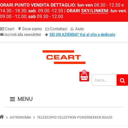
ORARI PUNTO VENDITA DETTAGLIO:
lun-ven
08.30 - 12.30 e
14.30 - 18.30;
sab
. 09.00 -12.30 |
ORARI
SKY/LINKEM
:
lun-ven
.
09.00 - 12.00;
sab
09.30 - 12.00
Ceart
Dove siamo
Contattaci
Aiuto
location_on
Iscriviti alla newsletter
SEI UN AZIENDA? Vai al sito a dedicato
email-newsletter
0
MENU
chevron_right
chevron_right
ASTRONOMIA
TELESCOPIO CELESTRON POWERSEEKER 80AZS