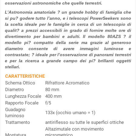
osservazioni astronomiche che quelle terrestri.
L’Astronomia amatoriale ? un grande hobby di famiglia che
si pu? godere tutto l’anno, e i telescopi PowerSeekers sono
la scelta ideale per le famiglie in cerca di un telescopio di
qualit? a prezzi accessibili in grado di fornire molte ore di
divertimento per bambini e adulti. Il modello 80AZS ? il
modello pi? compatto della serie ma grazie al generoso
diametro consente di avere immagini luminose e
contrastate; ? ideale per l’osservazione di panorami terrestri
e per la ricerca a grande campo dei pi? brillanti oggetti
stellari.
CARATTERISTICHE
Schema Ottico
Rifrattore Acromatico
Diametro
80 mm
Lunghezza Focale
400 mm
Rapporto Focale
f/5
Guadagno
133x (occhio umano = 1)
luminoso
Trattamento
antiriflesso su tutte le superfici ottiche
Altazimutale con movimento
Montatura
micrometrico