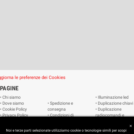
giorna le preferenze dei Cookies
PAGINE
• Chi siamo
• Illuminazione led
• Dove siamo
• Spedizione e
• Duplicazione chiavi
• Cookie Policy
consegna
• Duplicazione
• Privacy Policy
• Condizioni di
radiocomandi e
• Reimposta le
vendita
telecomandi
close
preferenze dei
• Catalogo
• Smart home
Noi e terze parti selezionate utilizziamo cookie o tecnologie simili per scopi
cookie
• Video sorveglianza