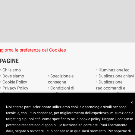
giorna le preferenze dei Cookies
PAGINE
• Chi siamo
• Illuminazione led
• Dove siamo
• Spedizione e
• Duplicazione chiavi
• Cookie Policy
consegna
• Duplicazione
• Privacy Policy
• Condizioni di
radiocomandi e
• Reimposta le
vendita
telecomandi
preferenze dei
• Catalogo
• Smart home
close
cookie
• Video sorveglianza
Noi e terze parti selezionate utilizziamo cookie o tecnologie simili per scopi
tecnici e, con il tuo consenso, per miglioramento dell’esperienza, misurazione e
targeting e pubblicità, come specificato nella cookie policy. Negare il consenso
Copyright © 2025 CEART | Negozio di elettronica Torino
potrebbe rendere non disponibili le funzionalità correlate. Puoi liberamente
dare, negare o revocare il tuo consenso in qualsiasi momento. Per saperne di