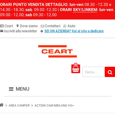
ORARI PUNTO VENDITA DETTAGLIO:
lun-ven
08.30 - 12.30 e
14.30 - 18.30;
sab
. 09.00 -12.30 |
ORARI
SKY/LINKEM
:
lun-ven
.
09.00 - 12.00;
sab
09.30 - 12.00
Ceart
Dove siamo
Contattaci
Aiuto
location_on
Iscriviti alla newsletter
SEI UN AZIENDA? Vai al sito a dedicato
email-newsletter
0
MENU
chevron_right
chevron_right
AREA CAMPER
ACTION CAM MIDLAND H3+