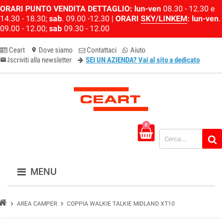
ORARI PUNTO VENDITA DETTAGLIO:
lun-ven
08.30 - 12.30 e
14.30 - 18.30;
sab
. 09.00 -12.30 |
ORARI
SKY/LINKEM
:
lun-ven
.
09.00 - 12.00;
sab
09.30 - 12.00
Ceart
Dove siamo
Contattaci
Aiuto
location_on
Iscriviti alla newsletter
SEI UN AZIENDA? Vai al sito a dedicato
email-newsletter
0
MENU
chevron_right
chevron_right
AREA CAMPER
COPPIA WALKIE TALKIE MIDLAND XT10