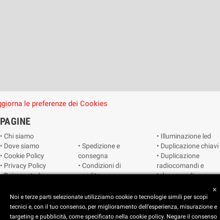
giorna le preferenze dei Cookies
PAGINE
• Chi siamo
• Illuminazione led
• Dove siamo
• Spedizione e
• Duplicazione chiavi
• Cookie Policy
consegna
• Duplicazione
• Privacy Policy
• Condizioni di
radiocomandi e
• Reimposta le
vendita
telecomandi
preferenze dei
• Catalogo
• Smart home
close
cookie
• Video sorveglianza
Noi e terze parti selezionate utilizziamo cookie o tecnologie simili per scopi
tecnici e, con il tuo consenso, per miglioramento dell’esperienza, misurazione e
targeting e pubblicità, come specificato nella cookie policy. Negare il consenso