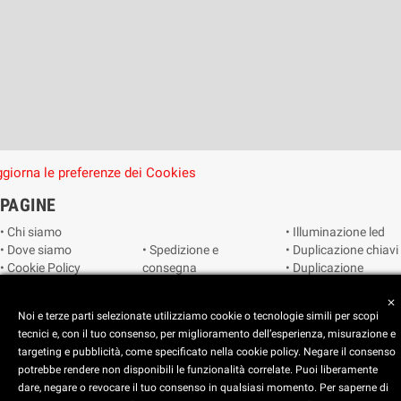
giorna le preferenze dei Cookies
PAGINE
• Chi siamo
• Illuminazione led
• Dove siamo
• Spedizione e
• Duplicazione chiavi
• Cookie Policy
consegna
• Duplicazione
• Privacy Policy
• Condizioni di
radiocomandi e
• Reimposta le
vendita
telecomandi
close
Noi e terze parti selezionate utilizziamo cookie o tecnologie simili per scopi
preferenze dei
• Catalogo
• Smart home
tecnici e, con il tuo consenso, per miglioramento dell’esperienza, misurazione e
cookie
• Video sorveglianza
targeting e pubblicità, come specificato nella cookie policy. Negare il consenso
potrebbe rendere non disponibili le funzionalità correlate. Puoi liberamente
Copyright © 2025 CEART | Negozio di elettronica Torino
dare, negare o revocare il tuo consenso in qualsiasi momento. Per saperne di