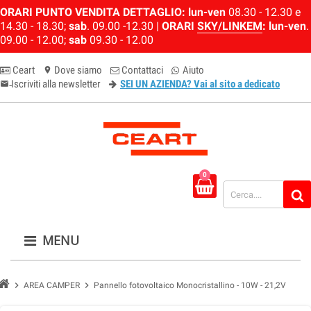
ORARI PUNTO VENDITA DETTAGLIO:
lun-ven
08.30 - 12.30 e
14.30 - 18.30;
sab
. 09.00 -12.30 |
ORARI
SKY/LINKEM
:
lun-ven
.
09.00 - 12.00;
sab
09.30 - 12.00
Ceart
Dove siamo
Contattaci
Aiuto
location_on
Iscriviti alla newsletter
SEI UN AZIENDA? Vai al sito a dedicato
email-newsletter
0
MENU
chevron_right
chevron_right
AREA CAMPER
Pannello fotovoltaico Monocristallino - 10W - 21,2V