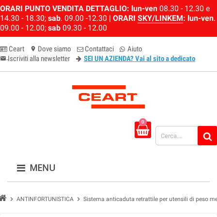
ORARI PUNTO VENDITA DETTAGLIO:
lun-ven
08.30 - 12.30 e
14.30 - 18.30;
sab
. 09.00 -12.30 |
ORARI
SKY/LINKEM
:
lun-ven
.
09.00 - 12.00;
sab
09.30 - 12.00
Ceart
Dove siamo
Contattaci
Aiuto
location_on
Iscriviti alla newsletter
SEI UN AZIENDA? Vai al sito a dedicato
email-newsletter
0
MENU
chevron_right
chevron_right
ANTINFORTUNISTICA
Sistema anticaduta retrattile per utensili di peso m