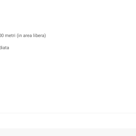
00 metri (in area libera)
diata