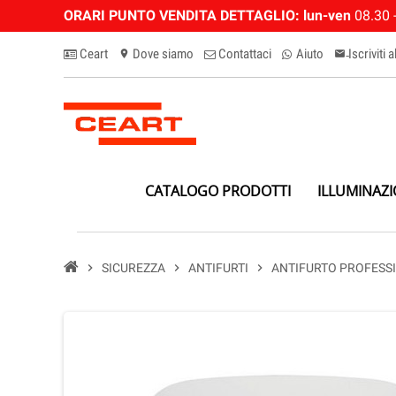
ORARI PUNTO VENDITA DETTAGLIO:
lun-ven
08.30 -
Ceart
Dove siamo
Contattaci
Aiuto
Iscriviti 
location_on
email-n
CATALOGO PRODOTTI
ILLUMINAZ
chevron_right
SICUREZZA
chevron_right
ANTIFURTI
chevron_right
ANTIFURTO PROFESS