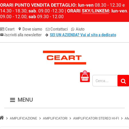
ORARI PUNTO VENDITA DETTAGLIO:
lun-ven
08.30 - 12.30 e
14.30 - 18.30;
sab
. 09.00 -12.30 |
ORARI
SKY/LINKEM
:
lun-ven
.
09.00 - 12.00;
sab
09.30 - 12.00
Ceart
Dove siamo
Contattaci
Aiuto
location_on
Iscriviti alla newsletter
SEI UN AZIENDA? Vai al sito a dedicato
email-newsletter
0
MENU
chevron_right
chevron_right
chevron_right
chevron_right
AMPLIFICAZIONE
AMPLIFICATORI
AMPLIFICATORI STEREO HI-FI
AM