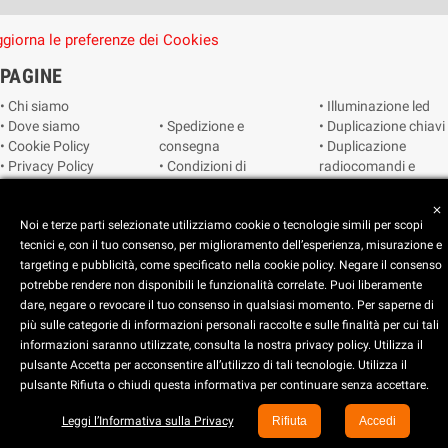
giorna le preferenze dei Cookies
PAGINE
• Chi siamo
• Illuminazione led
• Dove siamo
• Spedizione e
• Duplicazione chiavi
• Cookie Policy
consegna
• Duplicazione
• Privacy Policy
• Condizioni di
radiocomandi e
• Reimposta le
vendita
telecomandi
preferenze dei
• Catalogo
• Smart home
close
cookie
Noi e terze parti selezionate utilizziamo cookie o tecnologie simili per scopi
• Video sorveglianza
tecnici e, con il tuo consenso, per miglioramento dell’esperienza, misurazione e
targeting e pubblicità, come specificato nella cookie policy. Negare il consenso
Copyright © 2025 CEART | Negozio di elettronica Torino
potrebbe rendere non disponibili le funzionalità correlate. Puoi liberamente
dare, negare o revocare il tuo consenso in qualsiasi momento. Per saperne di
più sulle categorie di informazioni personali raccolte e sulle finalità per cui tali
x
C.E.A.R.T. Elettronica
informazioni saranno utilizzate, consulta la nostra privacy policy. Utilizza il
4.5
star
star
star
star
star_half
pulsante Accetta per acconsentire all’utilizzo di tali tecnologie. Utilizza il
pulsante Rifiuta o chiudi questa informativa per continuare senza accettare.
Basato su
914
recensioni
Leggi l’Informativa sulla Privacy
Rifiuta
Accedi