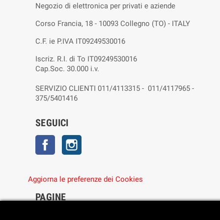
Negozio di elettronica per privati e aziende
Corso Francia, 18 - 10093 Collegno (TO) - ITALY
C.F. ie P.IVA IT09249530016
Iscriz. R.I. di To IT09249530016
Cap.Soc. 30.000 i.v.
SERVIZIO CLIENTI 011/4113315 - 011/4117965 -
375/5401416
SEGUICI
Facebook
Instagram
Aggiorna le preferenze dei Cookies
PAGINE
• Chi siamo