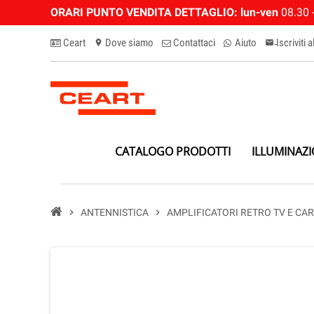
ORARI PUNTO VENDITA DETTAGLIO:
lun-ven
08.30 -
Ceart
Dove siamo
Contattaci
Aiuto
Iscriviti 
location_on
email-n
CATALOGO PRODOTTI
ILLUMINAZ
chevron_right
ANTENNISTICA
chevron_right
AMPLIFICATORI RETRO TV E CA