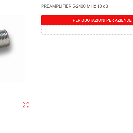
PREAMPLIFIER 5-2400 MHz 10 dB
PER QUOTAZIONI PER AZIENDE 
zoom_out_map