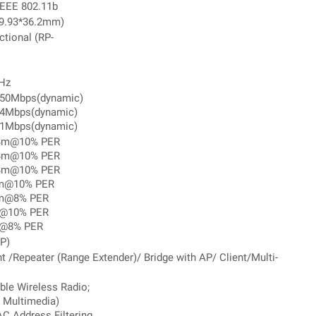
IEEE 802.11b
129.93*36.2mm)
ctional (RP-
GHz
 450Mbps(dynamic)
54Mbps(dynamic)
11Mbps(dynamic)
dBm@10% PER
dBm@10% PER
dBm@10% PER
Bm@10% PER
Bm@8% PER
m@10% PER
m@8% PER
P)
t /Repeater (Range Extender)/ Bridge with AP/ Client/Multi-
ble Wireless Radio;
 Multimedia)
C Address Filtering