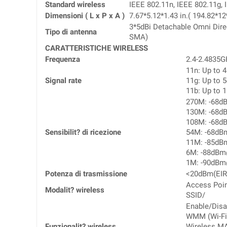
Standard wireless
IEEE 802.11n, IEEE 802.11g, 
Dimensioni ( L x P x A )
7.67*5.12*1.43 in.( 194.82*
3*5dBi Detachable Omni Dire
Tipo di antenna
SMA)
CARATTERISTICHE WIRELESS
Frequenza
2.4-2.4835
11n: Up to
Signal rate
11g: Up to 
11b: Up to 
270M: -68
130M: -68
108M: -68
Sensibilit? di ricezione
54M: -68d
11M: -85d
6M: -88dB
1M: -90dB
Potenza di trasmissione
<20dBm(EIR
Access Poin
Modalit? wireless
SSID/
Enable/Disa
WMM (Wi-Fi
Funzionalit? wireless
Wireless MA