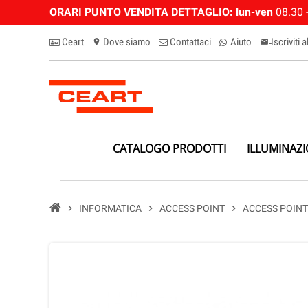
ORARI PUNTO VENDITA DETTAGLIO:
lun-ven
08.30 -
Ceart
Dove siamo
Contattaci
Aiuto
Iscriviti 
location_on
email-n
CATALOGO PRODOTTI
ILLUMINAZ
chevron_right
INFORMATICA
chevron_right
ACCESS POINT
chevron_right
ACCESS POINT