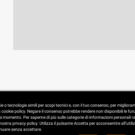
• Spedizione e consegna
ie o tecnologie simili per scopi tecnici e, con il tuo consenso, per miglior
• Condizioni di vendita
a cookie policy. Negare il consenso potrebbe rendere non disponibili le fun
• Catalogo
 momento. Per saperne di più sulle categorie di informazioni personali racco
stra privacy policy. Utilizza il pulsante Accetta per acconsentire all’utilizz
inuare senza accettare.