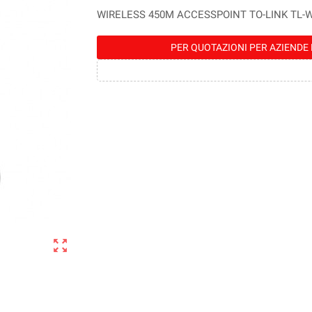
WIRELESS 450M ACCESSPOINT TO-LINK TL-
PER QUOTAZIONI PER AZIENDE 
zoom_out_map