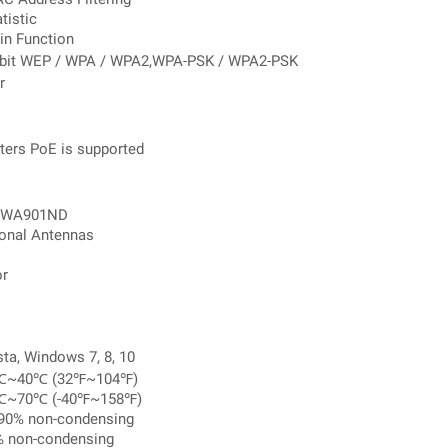
tistic
in Function
-bit WEP / WPA / WPA2,WPA-PSK / WPA2-PSK
r
ters PoE is supported
L-WA901ND
ional Antennas
or
ta, Windows 7, 8, 10
 0℃~40℃ (32℉~104℉)
40℃~70℃ (-40℉~158℉)
~90% non-condensing
% non-condensing