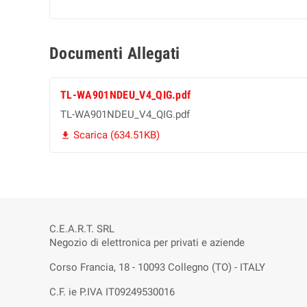
Documenti Allegati
TL-WA901NDEU_V4_QIG.pdf
TL-WA901NDEU_V4_QIG.pdf
Scarica (634.51KB)

C.E.A.R.T. SRL
Negozio di elettronica per privati e aziende
Corso Francia, 18 - 10093 Collegno (TO) - ITALY
C.F. ie P.IVA IT09249530016