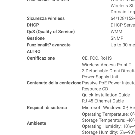
Wireless Sta
Domain Log
Sicurezza wireless
64/128/152
DHCP
DHCP Serve
QoS (Quality of Service)
WMM
Gestione
SNMP
Funzionalit? avanzate
Up to 30 me
ALTRO
Certificazione
CE, FCC, RoHS
Wireless Access Point T
3 Detachable Omni Direct
Power Supply Unit
Contenuto della confezione
Passive PoE Power Inject
Resource CD
Quick Installation Guide
RJ-45 Ethernet Cable
Requisiti di sistema
Microsoft Windows XP, Vis
Operating Temperature:
Storage Temperature: -
Ambiente
Operating Humidity: 10%
Storage Humidity: 5%~90