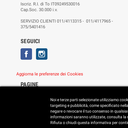
Iscriz. R.I. di To IT09249530016
Cap.Soc. 30.000 i.v.
SERVIZIO CLIENTI 011/4113315 - 011/4117965 -
375/5401416
SEGUICI
Facebook
Instagram
Aggiorna le preferenze dei Cookies
PAGINE
• Chi siamo
• Dove siamo
Noi e terze parti selezionate utilizziamo cook
• Cookie Policy
targeting e pubblicità, come specificato nell
• Privacy Policy
negare o revocare il tuo consenso in qualsiasi
• Reimposta le preferenze dei cookie
informazioni saranno utilizzate, consulta la no
Rifiuta o chiudi questa informativa per cont