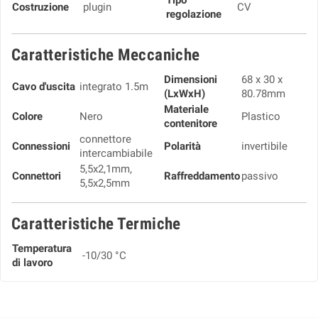
Tipo
Costruzione
plugin
CV
regolazione
Caratteristiche Meccaniche
Dimensioni
68 x 30 x
Cavo d'uscita
integrato 1.5m
(LxWxH)
80.78mm
Materiale
Colore
Nero
Plastico
contenitore
connettore
Connessioni
Polarità
invertibile
intercambiabile
5,5x2,1mm,
Connettori
Raffreddamento
passivo
5,5x2,5mm
Caratteristiche Termiche
Temperatura
-10/30 °C
di lavoro