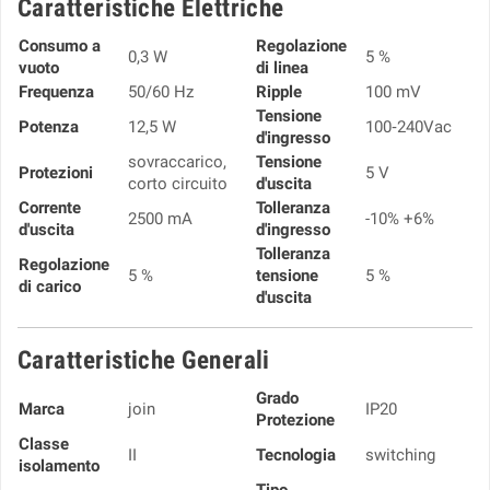
Caratteristiche Elettriche
Consumo a
Regolazione
0,3 W
5 %
vuoto
di linea
Frequenza
50/60 Hz
Ripple
100 mV
Tensione
Potenza
12,5 W
100‑240Vac
d'ingresso
sovraccarico,
Tensione
Protezioni
5 V
corto circuito
d'uscita
Corrente
Tolleranza
2500 mA
-10% +6%
d'uscita
d'ingresso
Tolleranza
Regolazione
5 %
tensione
5 %
di carico
d'uscita
Caratteristiche Generali
Grado
Marca
join
IP20
Protezione
Classe
II
Tecnologia
switching
isolamento