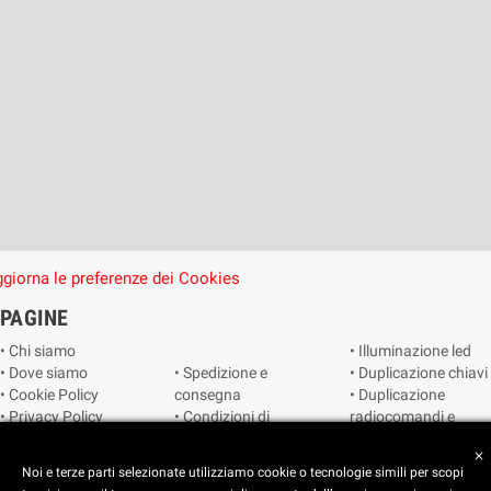
giorna le preferenze dei Cookies
PAGINE
• Chi siamo
• Illuminazione led
• Dove siamo
• Spedizione e
• Duplicazione chiavi
• Cookie Policy
consegna
• Duplicazione
• Privacy Policy
• Condizioni di
radiocomandi e
• Reimposta le
vendita
telecomandi
close
preferenze dei
• Catalogo
• Smart home
Noi e terze parti selezionate utilizziamo cookie o tecnologie simili per scopi
cookie
• Video sorveglianza