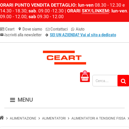
ORARI PUNTO VENDITA DETTAGLIO:
lun-ven
08.30 - 12.30 e
14.30 - 18.30;
sab
. 09.00 -12.30 |
ORARI
SKY/LINKEM
:
lun-ven
.
09.00 - 12.00;
sab
09.30 - 12.00
Ceart
Dove siamo
Contattaci
Aiuto
location_on
Iscriviti alla newsletter
SEI UN AZIENDA? Vai al sito a dedicato
email-newsletter
0
MENU
chevron_right
chevron_right
chevron_right
chevron_
ALIMENTAZIONE
ALIMENTATORI
ALIMENTATORI A TENSIONE FISSA