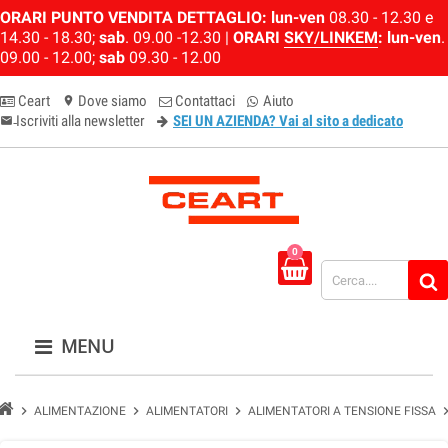
ORARI PUNTO VENDITA DETTAGLIO:
lun-ven
08.30 - 12.30 e
14.30 - 18.30;
sab
. 09.00 -12.30 |
ORARI
SKY/LINKEM
:
lun-ven
.
09.00 - 12.00;
sab
09.30 - 12.00
Ceart
Dove siamo
Contattaci
Aiuto
location_on
Iscriviti alla newsletter
SEI UN AZIENDA? Vai al sito a dedicato
email-newsletter
0
MENU
chevron_right
chevron_right
chevron_right
chevron_
ALIMENTAZIONE
ALIMENTATORI
ALIMENTATORI A TENSIONE FISSA