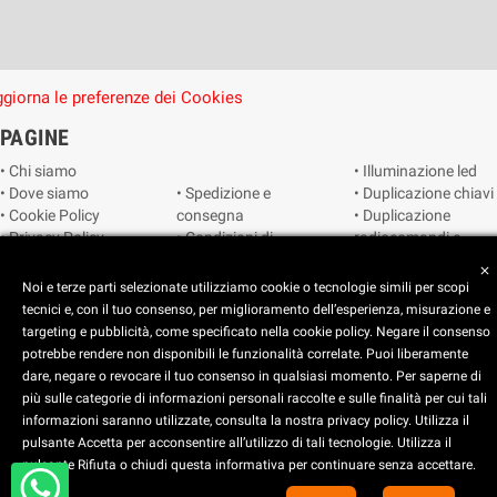
giorna le preferenze dei Cookies
PAGINE
• Chi siamo
• Illuminazione led
• Dove siamo
• Spedizione e
• Duplicazione chiavi
• Cookie Policy
consegna
• Duplicazione
• Privacy Policy
• Condizioni di
radiocomandi e
• Reimposta le
vendita
telecomandi
close
preferenze dei
• Catalogo
• Smart home
Noi e terze parti selezionate utilizziamo cookie o tecnologie simili per scopi
cookie
• Video sorveglianza
tecnici e, con il tuo consenso, per miglioramento dell’esperienza, misurazione e
targeting e pubblicità, come specificato nella cookie policy. Negare il consenso
potrebbe rendere non disponibili le funzionalità correlate. Puoi liberamente
Copyright © 2025 CEART | Negozio di elettronica Torino
dare, negare o revocare il tuo consenso in qualsiasi momento. Per saperne di
più sulle categorie di informazioni personali raccolte e sulle finalità per cui tali
x
C.E.A.R.T. Elettronica
informazioni saranno utilizzate, consulta la nostra privacy policy. Utilizza il
4.5
star
star
star
star
star_half
pulsante Accetta per acconsentire all’utilizzo di tali tecnologie. Utilizza il
pulsante Rifiuta o chiudi questa informativa per continuare senza accettare.
Basato su
914
recensioni