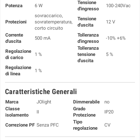
Tensione
Potenza
6 W
100‑240Vac
d'ingresso
sovraccarico,
Tensione
Protezioni
sovratemperatura,
12 V
d'uscita
corto circuito
Corrente
Tolleranza
500 mA
-10% +6%
d'uscita
d'ingresso
Tolleranza
Regolazione
1 %
tensione
5 %
di carico
d'uscita
Regolazione
1 %
di linea
Caratteristiche Generali
Marca
JOlight
Dimmerabile
no
Classe
Grado
II
IP20
isolamento
Protezione
Tipo
Correzione PF
Senza PFC
CV
regolazione