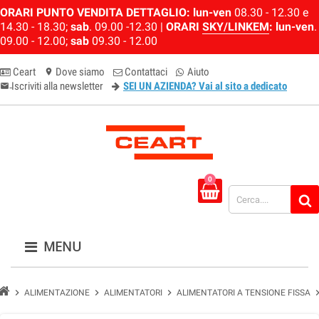
ORARI PUNTO VENDITA DETTAGLIO:
lun-ven
08.30 - 12.30 e
14.30 - 18.30;
sab
. 09.00 -12.30 |
ORARI
SKY/LINKEM
:
lun-ven
.
09.00 - 12.00;
sab
09.30 - 12.00
Ceart
Dove siamo
Contattaci
Aiuto
location_on
Iscriviti alla newsletter
SEI UN AZIENDA? Vai al sito a dedicato
email-newsletter
0
MENU
chevron_right
chevron_right
chevron_right
chevron_
ALIMENTAZIONE
ALIMENTATORI
ALIMENTATORI A TENSIONE FISSA