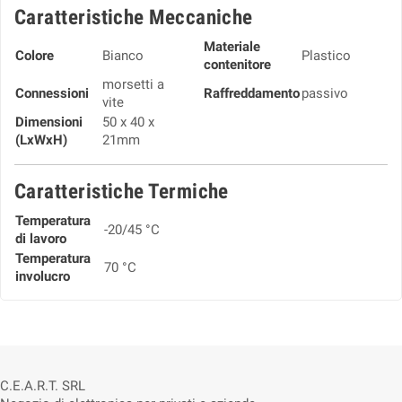
Caratteristiche Meccaniche
Materiale
Colore
Bianco
Plastico
contenitore
morsetti a
Connessioni
Raffreddamento
passivo
vite
Dimensioni
50 x 40 x
(LxWxH)
21mm
Caratteristiche Termiche
Temperatura
-20/45 °C
di lavoro
Temperatura
70 °C
involucro
C.E.A.R.T. SRL