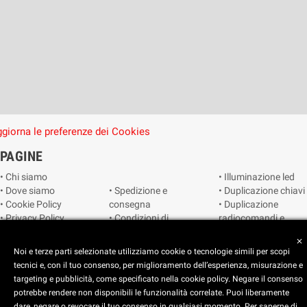
giorna le preferenze dei Cookies
PAGINE
• Chi siamo
• Illuminazione led
• Dove siamo
• Spedizione e
• Duplicazione chiavi
• Cookie Policy
consegna
• Duplicazione
• Privacy Policy
• Condizioni di
radiocomandi e
• Reimposta le
vendita
telecomandi
close
preferenze dei
• Catalogo
• Smart home
Noi e terze parti selezionate utilizziamo cookie o tecnologie simili per scopi
cookie
• Video sorveglianza
tecnici e, con il tuo consenso, per miglioramento dell’esperienza, misurazione e
targeting e pubblicità, come specificato nella cookie policy. Negare il consenso
potrebbe rendere non disponibili le funzionalità correlate. Puoi liberamente
Copyright © 2025 CEART | Negozio di elettronica Torino
dare, negare o revocare il tuo consenso in qualsiasi momento. Per saperne di